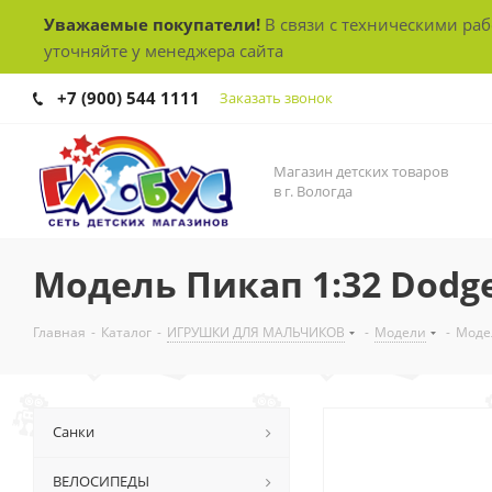
Уважаемые покупатели!
В связи с техническими ра
уточняйте у менеджера сайта
+7 (900) 544 1111
Заказать звонок
Магазин детских товаров
в г. Вологда
Модель Пикап 1:32 Dodg
Главная
-
Каталог
-
ИГРУШКИ ДЛЯ МАЛЬЧИКОВ
-
Модели
-
Моде
Санки
ВЕЛОСИПЕДЫ