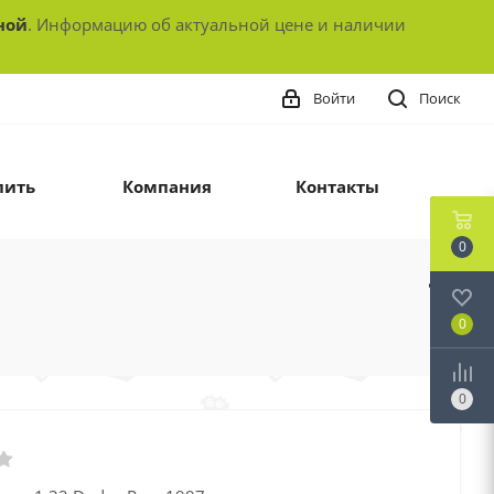
ной
. Информацию об актуальной цене и наличии
Войти
Поиск
пить
Компания
Контакты
0
0
0