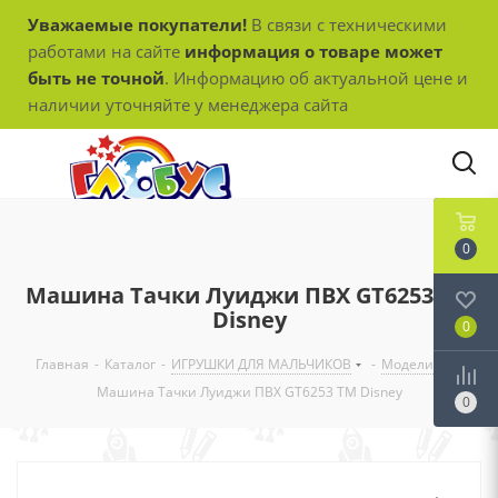
Уважаемые покупатели!
В связи с техническими
работами на сайте
информация о товаре может
быть не точной
. Информацию об актуальной цене и
наличии уточняйте у менеджера сайта
0
Машина Тачки Луиджи ПВХ GT6253 ТМ
Disney
0
Главная
-
Каталог
-
ИГРУШКИ ДЛЯ МАЛЬЧИКОВ
-
Модели
-
Машина Тачки Луиджи ПВХ GT6253 ТМ Disney
0