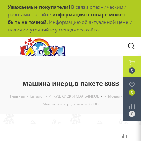
Уважаемые покупатели!
В связи с техническими
работами на сайте
информация о товаре может
быть не точной
. Информацию об актуальной цене и
наличии уточняйте у менеджера сайта
0
Машина инерц.в пакете 808В
0
Главная
-
Каталог
-
ИГРУШКИ ДЛЯ МАЛЬЧИКОВ
-
Модели
-
Машина инерц.в пакете 808В
0