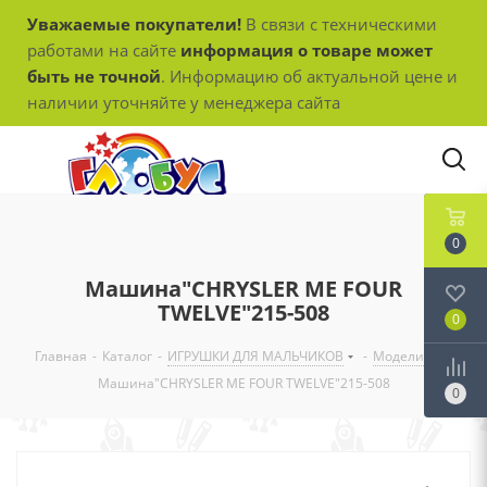
Уважаемые покупатели!
В связи с техническими
работами на сайте
информация о товаре может
быть не точной
. Информацию об актуальной цене и
наличии уточняйте у менеджера сайта
0
Машина"CHRYSLER ME FOUR
TWELVE"215-508
0
Главная
-
Каталог
-
ИГРУШКИ ДЛЯ МАЛЬЧИКОВ
-
Модели
-
Машина"CHRYSLER ME FOUR TWELVE"215-508
0