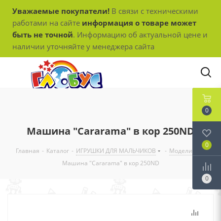
Уважаемые покупатели!
В связи с техническими
работами на сайте
информация о товаре может
быть не точной
. Информацию об актуальной цене и
наличии уточняйте у менеджера сайта
0
Машина "Cararama" в кор 250ND
0
Главная
-
Каталог
-
ИГРУШКИ ДЛЯ МАЛЬЧИКОВ
-
Модели
-
Машина "Cararama" в кор 250ND
0