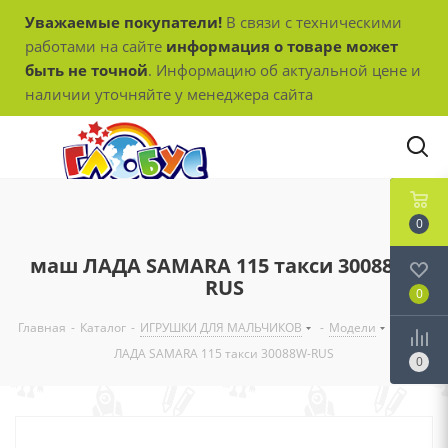
Уважаемые покупатели!
В связи с техническими
работами на сайте
информация о товаре может
быть не точной
. Информацию об актуальной цене и
наличии уточняйте у менеджера сайта
0
маш ЛАДА SAMARA 115 такси 30088W-
RUS
0
Главная
-
Каталог
-
ИГРУШКИ ДЛЯ МАЛЬЧИКОВ
-
Модели
-
маш
ЛАДА SAMARA 115 такси 30088W-RUS
0