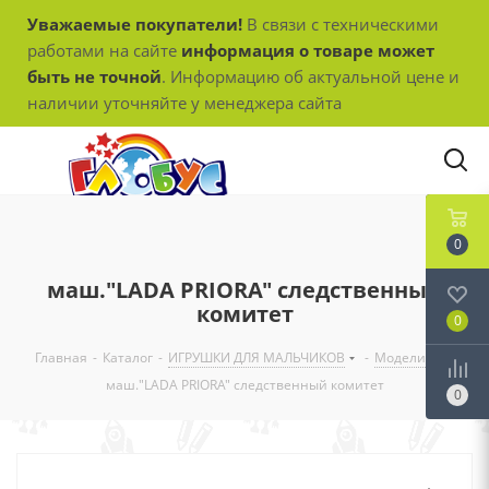
Уважаемые покупатели!
В связи с техническими
работами на сайте
информация о товаре может
быть не точной
. Информацию об актуальной цене и
наличии уточняйте у менеджера сайта
0
маш."LADA PRIORA" следственный
комитет
0
Главная
-
Каталог
-
ИГРУШКИ ДЛЯ МАЛЬЧИКОВ
-
Модели
-
маш."LADA PRIORA" следственный комитет
0