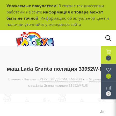
Уважаемые покупатели!
В связи с техническими
работами на сайте
информация о товаре может
быть не точной
. Информацию об актуальной цене и
наличии уточняйте у менеджера сайта
0
маш.Lada Granta полиция 33952W-RUS
0
Главная
-
Каталог
-
ИГРУШКИ ДЛЯ МАЛЬЧИКОВ
-
Модели
-
маш.Lada Granta полиция 33952W-RUS
0