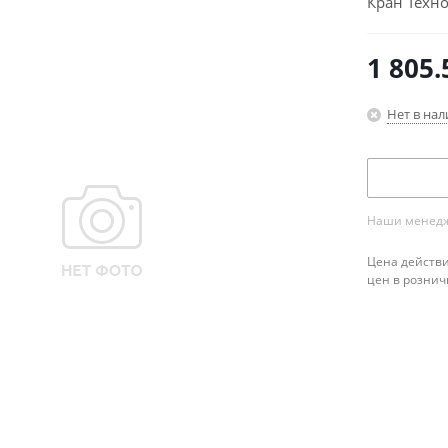
Кран Техно
1 805.
Нет в на
Наши менедже
Цена действи
цен в рознич