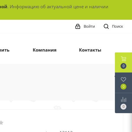
ной
. Информацию об актуальной цене и наличии
Войти
Поиск
пить
Компания
Контакты
0
0
0