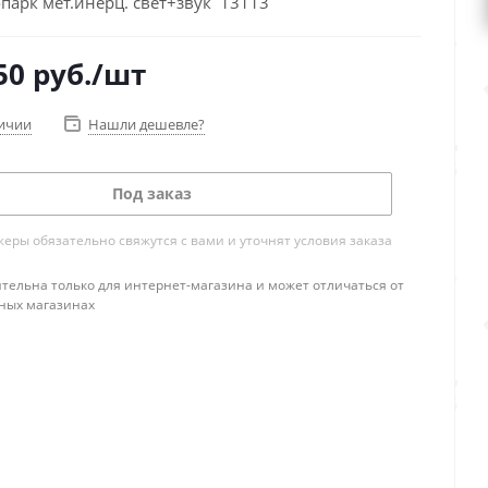
парк мет.инерц. свет+звук 13113
50
руб.
/шт
личии
Нашли дешевле?
Под заказ
ры обязательно свяжутся с вами и уточнят условия заказа
тельна только для интернет-магазина и может отличаться от
ных магазинах