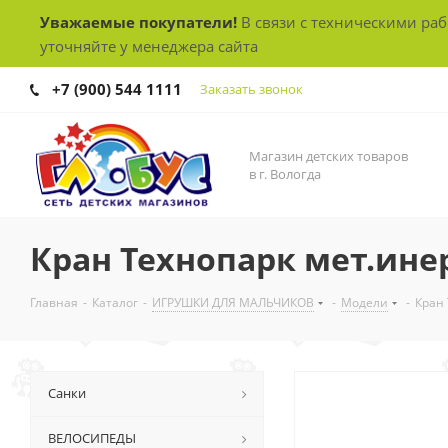
Уважаемые покупатели!
В связи с техническими ра
уточняйте у менеджера сайта
+7 (900) 544 1111
Заказать звонок
Магазин детских товаров
в г. Вологда
Кран Технопарк мет.инер
Главная
-
Каталог
-
ИГРУШКИ ДЛЯ МАЛЬЧИКОВ
-
Модели
-
Кран 
Санки
ВЕЛОСИПЕДЫ