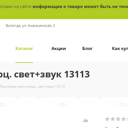
ботами на сайте
информация о товаре может быть не точ
Вологда, ул. Ананьинская, 2
Каталог
Акции
Блог
Как ку
ц. свет+звук 13113
Технопарк мет.инерц. свет+звук 13113