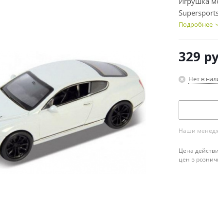
Игрушка мо
Supersport
Подробнее
329
ру
Нет в на
Наши менедже
Цена действи
цен в рознич