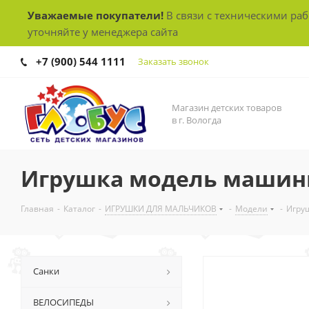
Уважаемые покупатели!
В связи с техническими ра
уточняйте у менеджера сайта
+7 (900) 544 1111
Заказать звонок
Магазин детских товаров
в г. Вологда
Игрушка модель машины 1
Главная
-
Каталог
-
ИГРУШКИ ДЛЯ МАЛЬЧИКОВ
-
Модели
-
Игруш
Санки
ВЕЛОСИПЕДЫ