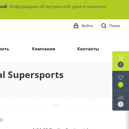
ной
. Информацию об актуальной цене и наличии
Войти
Поиск
пить
Компания
Контакты
0
l Supersports
0
0