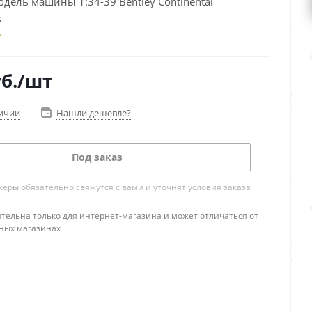
дель машины 1:34-39 Bentley Continental
s
б.
/шт
личии
Нашли дешевле?
Под заказ
ры обязательно свяжутся с вами и уточнят условия заказа
тельна только для интернет-магазина и может отличаться от
ных магазинах