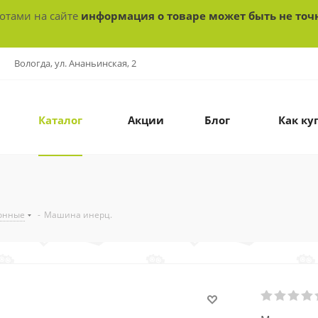
ботами на сайте
информация о товаре может быть не точ
Вологда, ул. Ананьинская, 2
Каталог
Акции
Блог
Как ку
онные
-
Машина инерц.