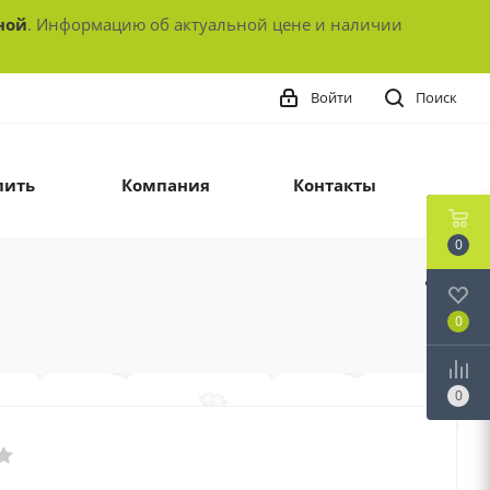
ной
. Информацию об актуальной цене и наличии
Войти
Поиск
пить
Компания
Контакты
0
0
0