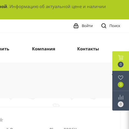
ной
. Информацию об актуальной цене и наличии
Войти
Поиск
пить
Компания
Контакты
0
0
0