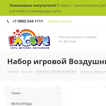
Уважаемые покупатели!
В связи с техническими ра
уточняйте у менеджера сайта
+7 (900) 544 1111
Заказать звонок
Магазин детских товаров
в г. Вологда
Набор игровой Воздушны
Главная
-
Каталог
-
ИГРУШКИ ДЛЯ МАЛЬЧИКОВ
-
Игровые наборы
Санки
ВЕЛОСИПЕДЫ