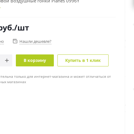
овой Воздушные гонки Planes 0996Y
руб.
/шт
но
Нашли дешевле?
В корзину
Купить в 1 клик
тельна только для интернет-магазина и может отличаться от
ных магазинах