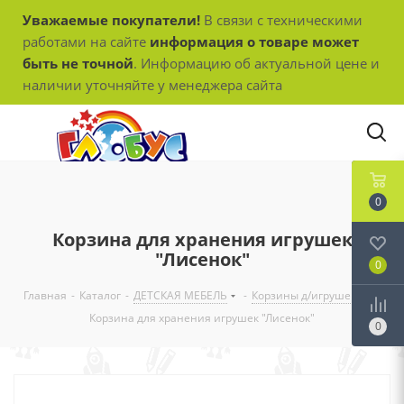
Уважаемые покупатели!
В связи с техническими
работами на сайте
информация о товаре может
быть не точной
. Информацию об актуальной цене и
наличии уточняйте у менеджера сайта
0
Корзина для хранения игрушек
"Лисенок"
0
Главная
-
Каталог
-
ДЕТСКАЯ МЕБЕЛЬ
-
Корзины д/игрушек
-
Корзина для хранения игрушек "Лисенок"
0