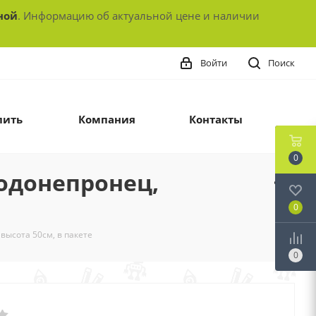
ной
. Информацию об актуальной цене и наличии
Войти
Поиск
пить
Компания
Контакты
0
водонепронец,
0
высота 50см, в пакете
0