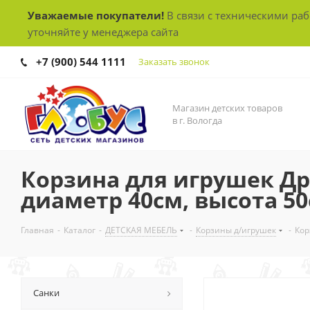
Уважаемые покупатели!
В связи с техническими ра
уточняйте у менеджера сайта
+7 (900) 544 1111
Заказать звонок
Магазин детских товаров
в г. Вологда
Корзина для игрушек Др
диаметр 40см, высота 50
Главная
-
Каталог
-
ДЕТСКАЯ МЕБЕЛЬ
-
Корзины д/игрушек
-
Кор
Санки