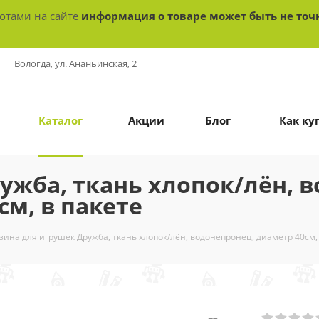
ботами на сайте
информация о товаре может быть не точ
Вологда, ул. Ананьинская, 2
Каталог
Акции
Блог
Как ку
ужба, ткань хлопок/лён, 
см, в пакете
зина для игрушек Дружба, ткань хлопок/лён, водонепронец, диаметр 40см, 