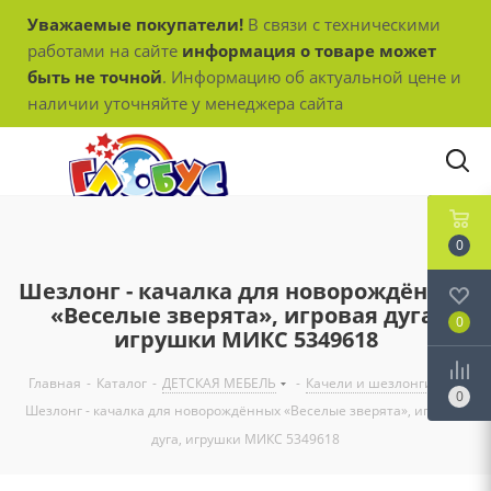
Уважаемые покупатели!
В связи с техническими
работами на сайте
информация о товаре может
быть не точной
. Информацию об актуальной цене и
наличии уточняйте у менеджера сайта
0
Шезлонг - качалка для новорождённых
«Веселые зверята», игровая дуга,
0
игрушки МИКС 5349618
Главная
-
Каталог
-
ДЕТСКАЯ МЕБЕЛЬ
-
Качели и шезлонги
-
0
Шезлонг - качалка для новорождённых «Веселые зверята», игровая
дуга, игрушки МИКС 5349618