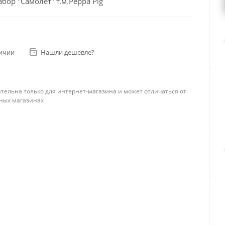
бор "Самолёт" т.м.Peppa Pig
личии
Нашли дешевле?
тельна только для интернет-магазина и может отличаться от
ных магазинах