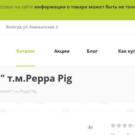
ботами на сайте
информация о товаре может быть не точ
Вологда, ул. Ананьинская, 2
Каталог
Акции
Блог
Как ку
 т.м.Peppa Pig
молёт" т.м.Peppa Pig