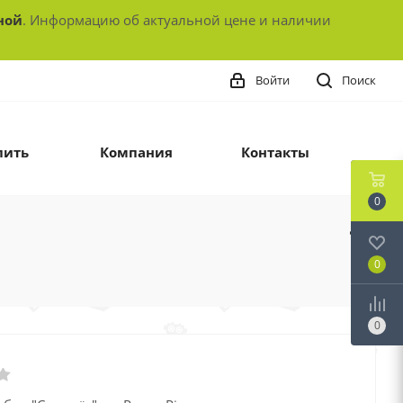
ной
. Информацию об актуальной цене и наличии
Войти
Поиск
пить
Компания
Контакты
0
0
0