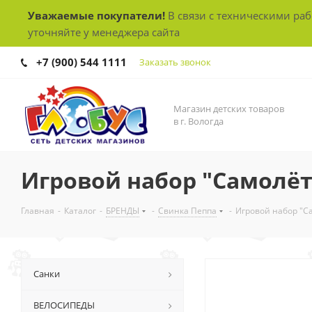
Уважаемые покупатели!
В связи с техническими ра
уточняйте у менеджера сайта
+7 (900) 544 1111
Заказать звонок
Магазин детских товаров
в г. Вологда
Игровой набор "Самолёт"
Главная
-
Каталог
-
БРЕНДЫ
-
Свинка Пеппа
-
Игровой набор "Са
Санки
ВЕЛОСИПЕДЫ