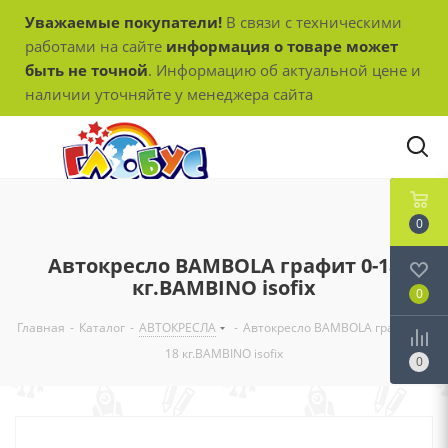
Уважаемые покупатели!
В связи с техническими
работами на сайте
информация о товаре может
быть не точной
. Информацию об актуальной цене и
наличии уточняйте у менеджера сайта
0
Автокресло BAMBOLA графит 0-18
кг.BAMBINO isofix
0
Главная
-
Каталог
-
АВТОКРЕСЛА
-
Автокресло BAMBOLA графит 0-
18 кг.BAMBINO isofix
0