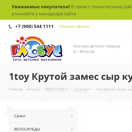
Уважаемые покупатели!
В связи с техническими ра
уточняйте у менеджера сайта
+7 (900) 544 1111
Заказать звонок
Магазин детских товаров
в г. Вологда
1toy Крутой замес сыр куб
Главная
-
Каталог
-
ЖИВОТНЫЕ
-
Тянучки
-
1toy Крутой замес сыр
Санки
ВЕЛОСИПЕДЫ