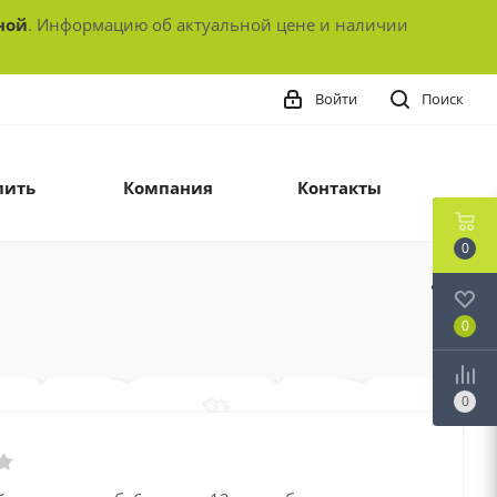
ной
. Информацию об актуальной цене и наличии
Войти
Поиск
пить
Компания
Контакты
0
0
0