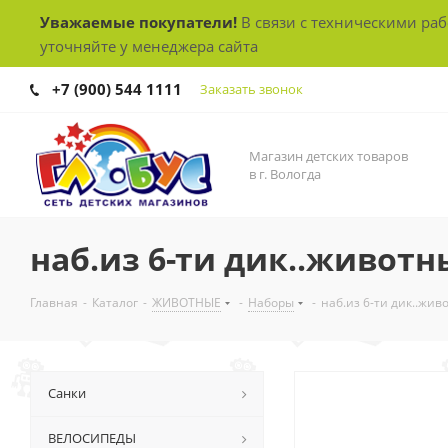
Уважаемые покупатели!
В связи с техническими ра
уточняйте у менеджера сайта
+7 (900) 544 1111
Заказать звонок
Магазин детских товаров
в г. Вологда
наб.из 6-ти дик..животн
Главная
-
Каталог
-
ЖИВОТНЫЕ
-
Наборы
-
наб.из 6-ти дик..жи
Санки
ВЕЛОСИПЕДЫ