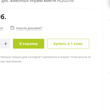
и дик..животных Играем вместе Р0202/06
б.
но
Нашли дешевле?
В корзину
Купить в 1 клик
тельна только для интернет-магазина и может отличаться от
ных магазинах