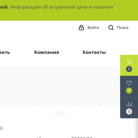
ной
. Информацию об актуальной цене и наличии
Войти
Поиск
пить
Компания
Контакты
0
0
0