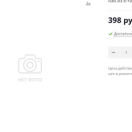
наб.из 6-т
398
ру
Достаточ
Цена действи
цен в рознич