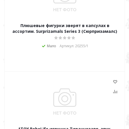
Плюшевые фигурки зверят в капсулах в
ассортим. Surprizamals Series 3 (Сюрпризамалс)
Мало
Артикул: 20255/1
1TOY RoboLife игрушка Тираннозавр, звук.