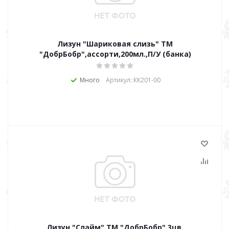
Лизун "Шариковая слизь" ТМ
"ДобрБобр",ассорти,200мл.,П/У (банка)
Много
Артикул: КК201-00
Лизун "Слайм" ТМ "ДобрБобр" 3цв.