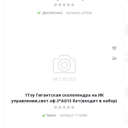
Достаточно
Артикул: р569ж
1Toy Гигантская сколопендра на ИК
управлении,свет.эф.3*AG13 бат(входит в набор)
Мало
Артикул: Т16446