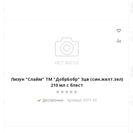
Лизун "Слайм" ТМ "ДобрБобр" 3цв (син.желт.зел)
210 мл с блест
Достаточно
Артикул: Л371-01