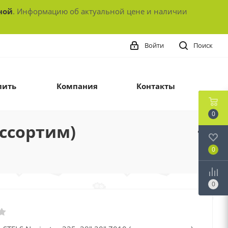
ной
. Информацию об актуальной цене и наличии
Войти
Поиск
пить
Компания
Контакты
0
ассортим)
0
0