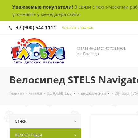
Уважаемые покупатели!
В связи с техническими ра
уточняйте у менеджера сайта
+7 (900) 544 1111
Заказать звонок
Магазин детских товаров
в г. Вологда
Велосипед STELS Navigato
Главная
-
Каталог
-
ВЕЛОСИПЕДЫ
-
Двухколесные
-
28" рост 175
Санки
ВЕЛОСИПЕДЫ