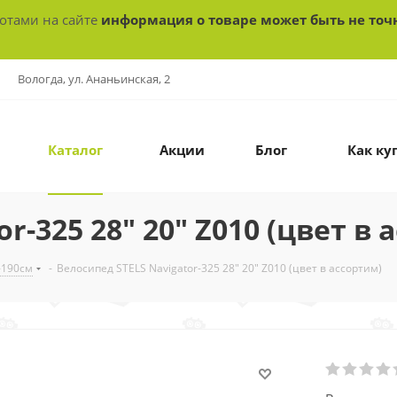
ботами на сайте
информация о товаре может быть не точ
Вологда, ул. Ананьинская, 2
Каталог
Акции
Блог
Как ку
r-325 28" 20" Z010 (цвет в 
-190см
-
Велосипед STELS Navigator-325 28" 20" Z010 (цвет в ассортим)