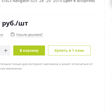
STELS Navigator-325 28" 20" Z010 (цвет в ассортим)
9
руб.
/шт
но
Нашли дешевле?
В корзину
Купить в 1 клик
тельна только для интернет-магазина и может отличаться от
ных магазинах