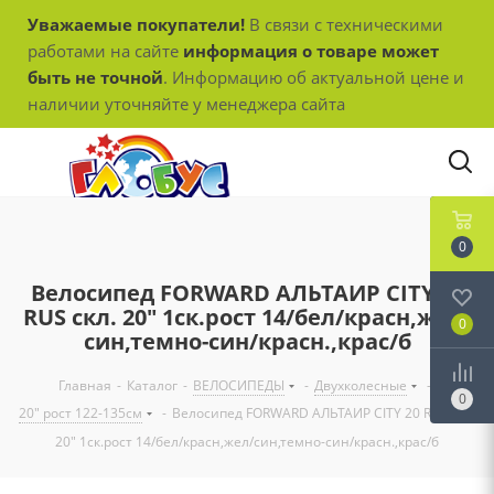
Уважаемые покупатели!
В связи с техническими
работами на сайте
информация о товаре может
быть не точной
. Информацию об актуальной цене и
наличии уточняйте у менеджера сайта
0
Велосипед FORWARD АЛЬТАИР CITY 20
RUS скл. 20" 1ск.рост 14/бел/красн,жел/
0
син,темно-син/красн.,крас/б
Главная
-
Каталог
-
ВЕЛОСИПЕДЫ
-
Двухколесные
-
0
20" рост 122-135см
-
Велосипед FORWARD АЛЬТАИР CITY 20 RUS скл.
20" 1ск.рост 14/бел/красн,жел/син,темно-син/красн.,крас/б