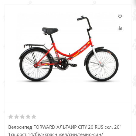
Велосипед FORWARD АЛЬТАИР CITY 20 RUS скл. 20"
1ск.рост 14/бел/красн,жел/син,темно-син/