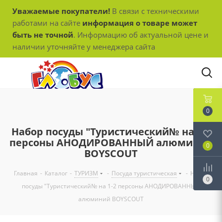
Уважаемые покупатели!
В связи с техническими
работами на сайте
информация о товаре может
быть не точной
. Информацию об актуальной цене и
наличии уточняйте у менеджера сайта
0
Набор посуды "Туристический№ на 1-2
персоны АНОДИРОВАННЫЙ алюминий
0
BOYSCOUT
Главная
-
Каталог
-
ТУРИЗМ
-
Посуда туристическая
-
Набор
0
посуды "Туристический№ на 1-2 персоны АНОДИРОВАННЫЙ
алюминий BOYSCOUT