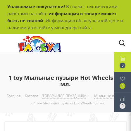
Уважаемые покупатели!
В связи с техническими
работами на сайте
информация о товаре может
быть не точной
. Информацию об актуальной цене и
наличии уточняйте у менеджера сайта
0
1 toy Мыльные пузыри Hot Wheels ,50
мл.
0
Главная
-
Каталог
-
ТОВАРЫ ДЛЯ ПРАЗДНИКА
-
Мыльные пузыри
-
1 toy Мыльные пузыри Hot Wheels ,50 мл.
0