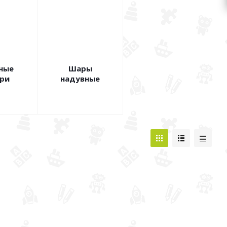
ные
Шары
ри
надувные