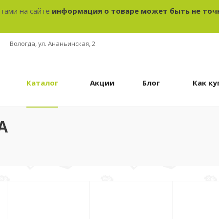
отами на сайте
информация о товаре может быть не точ
Вологда, ул. Ананьинская, 2
Каталог
Акции
Блог
Как ку
А