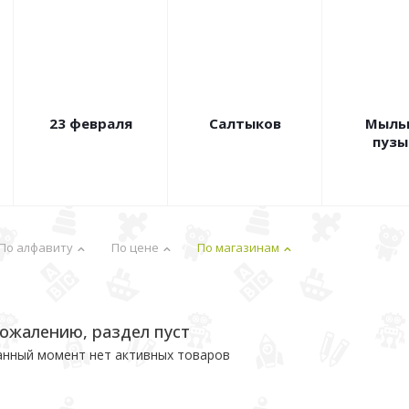
23 февраля
Салтыков
Мыль
пузы
По алфавиту
По цене
По магазинам
сожалению, раздел пуст
анный момент нет активных товаров