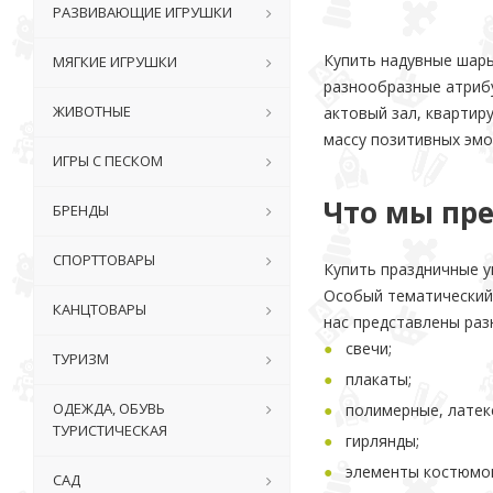
РАЗВИВАЮЩИЕ ИГРУШКИ
Купить надувные шары
МЯГКИЕ ИГРУШКИ
разнообразные атриб
ЖИВОТНЫЕ
актовый зал, квартир
массу позитивных эмо
ИГРЫ С ПЕСКОМ
Что мы пр
БРЕНДЫ
СПОРТТОВАРЫ
Купить праздничные 
Особый тематический 
КАНЦТОВАРЫ
нас представлены раз
свечи;
ТУРИЗМ
плакаты;
ОДЕЖДА, ОБУВЬ
полимерные, латек
ТУРИСТИЧЕСКАЯ
гирлянды;
элементы костюмов
САД