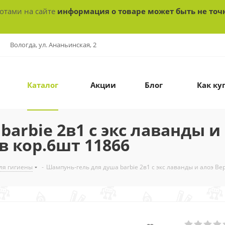
ботами на сайте
информация о товаре может быть не точ
Вологда, ул. Ананьинская, 2
Каталог
Акции
Блог
Как ку
arbie 2в1 с экс лаванды и 
 в кор.6шт 11866
ля гигиены
-
Шампунь-гель для душа barbie 2в1 с экс лаванды и алоэ Вера