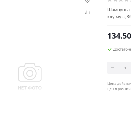
Шампунь-ге
клу мусс,3
134.5
Достаточ
Цена действи
цен в рознич