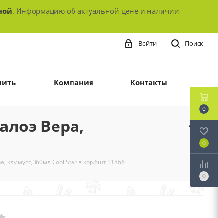
ной
. Информацию об актуальной цене и наличии
Войти
Поиск
пить
Компания
Контакты
0
алоэ Вера,
0
, клу мусс,360мл Cool Star в кор.6шт 11866
0