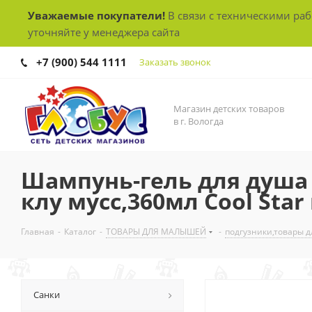
Уважаемые покупатели!
В связи с техническими ра
уточняйте у менеджера сайта
+7 (900) 544 1111
Заказать звонок
Магазин детских товаров
в г. Вологда
Шампунь-гель для душа b
клу мусс,360мл Cool Star
Главная
-
Каталог
-
ТОВАРЫ ДЛЯ МАЛЫШЕЙ
-
подгузники,товары д
Санки