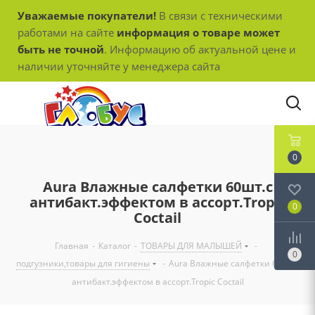
Уважаемые покупатели!
В связи с техническими
работами на сайте
информация о товаре может
быть не точной
. Информацию об актуальной цене и
наличии уточняйте у менеджера сайта
0
Aura Влажные салфетки 60шт.с
антибакт.эффектом в ассорт.Tropic
0
Coctail
Главная
-
Каталог
-
ТОВАРЫ ДЛЯ МАЛЫШЕЙ
-
0
подгузники,товары для гигиены
-
Aura Влажные салфетки 60шт.с
антибакт.эффектом в ассорт.Tropic Coctail