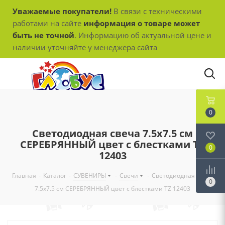
Уважаемые покупатели!
В связи с техническими
работами на сайте
информация о товаре может
быть не точной
. Информацию об актуальной цене и
наличии уточняйте у менеджера сайта
0
Светодиодная свеча 7.5х7.5 см
СЕРЕБРЯННЫЙ цвет с блестками TZ
0
12403
Главная
-
Каталог
-
СУВЕНИРЫ
-
Свечи
-
Светодиодная свеча
0
7.5х7.5 см СЕРЕБРЯННЫЙ цвет с блестками TZ 12403