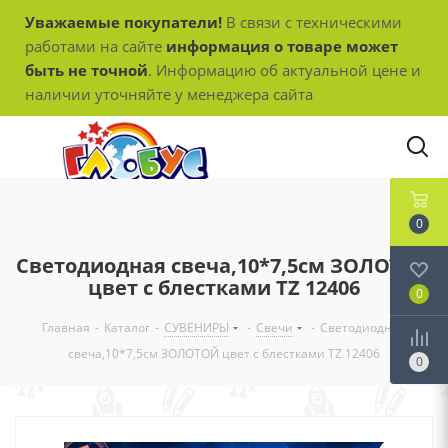
Уважаемые покупатели!
В связи с техническими
работами на сайте
информация о товаре может
быть не точной
. Информацию об актуальной цене и
наличии уточняйте у менеджера сайта
0
Светодиодная свеча,10*7,5см ЗОЛОТОЙ
цвет с блестками TZ 12406
0
Главная
-
Каталог
-
СУВЕНИРЫ
-
Свечи
-
Светодиодная
свеча,10*7,5см ЗОЛОТОЙ цвет с блестками TZ 12406
0