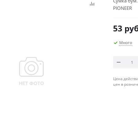
Сумка бум.
PIONEER
53
руб
Много
Цена действи
цен в рознич