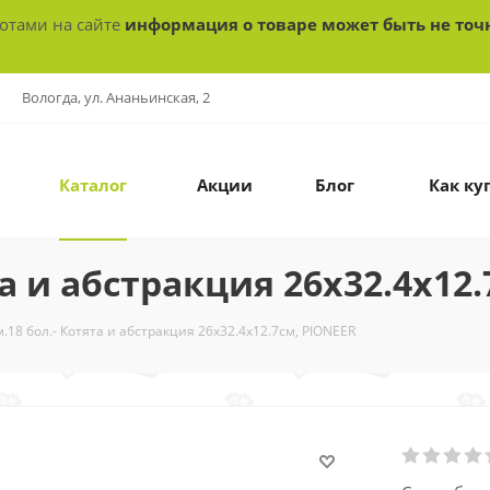
ботами на сайте
информация о товаре может быть не точ
Вологда, ул. Ананьинская, 2
Каталог
Акции
Блог
Как ку
а и абстракция 26x32.4x12
.18 бол.- Котята и абстракция 26x32.4x12.7см, PIONEER