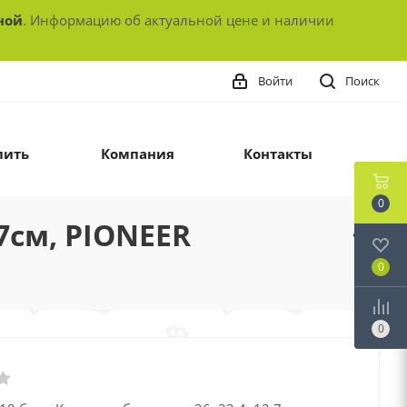
ной
. Информацию об актуальной цене и наличии
Войти
Поиск
пить
Компания
Контакты
0
.7см, PIONEER
0
0