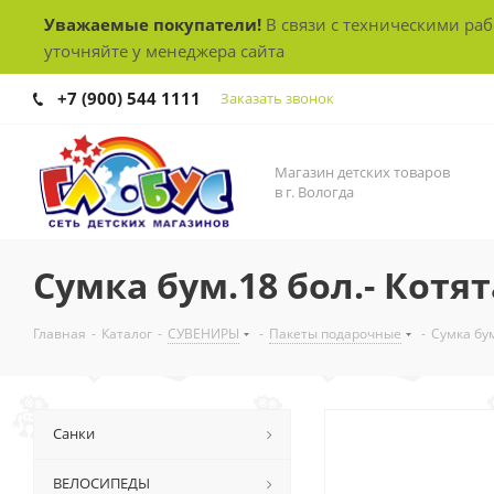
Уважаемые покупатели!
В связи с техническими ра
уточняйте у менеджера сайта
+7 (900) 544 1111
Заказать звонок
Магазин детских товаров
в г. Вологда
Сумка бум.18 бол.- Котят
Главная
-
Каталог
-
СУВЕНИРЫ
-
Пакеты подарочные
-
Сумка бум
Санки
ВЕЛОСИПЕДЫ