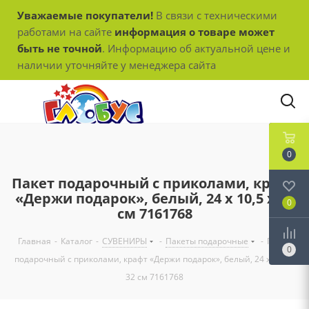
Уважаемые покупатели!
В связи с техническими
работами на сайте
информация о товаре может
быть не точной
. Информацию об актуальной цене и
наличии уточняйте у менеджера сайта
0
Пакет подарочный с приколами, крафт
«Держи подарок», белый, 24 х 10,5 х 32
0
см 7161768
Главная
-
Каталог
-
СУВЕНИРЫ
-
Пакеты подарочные
-
Пакет
0
подарочный с приколами, крафт «Держи подарок», белый, 24 х 10,5 х
32 см 7161768