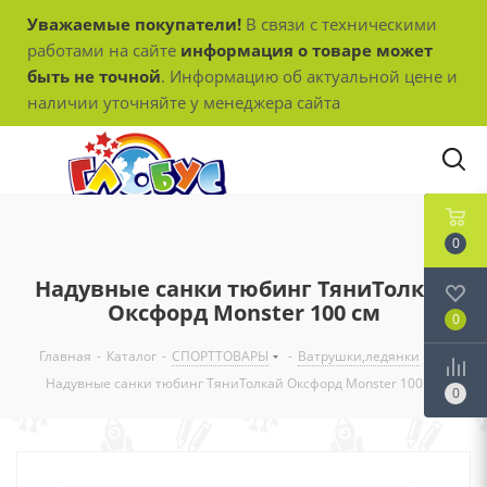
Уважаемые покупатели!
В связи с техническими
работами на сайте
информация о товаре может
быть не точной
. Информацию об актуальной цене и
наличии уточняйте у менеджера сайта
0
Надувные санки тюбинг ТяниТолкай
Оксфорд Monster 100 см
0
Главная
-
Каталог
-
СПОРТТОВАРЫ
-
Ватрушки,ледянки
-
Надувные санки тюбинг ТяниТолкай Оксфорд Monster 100 см
0