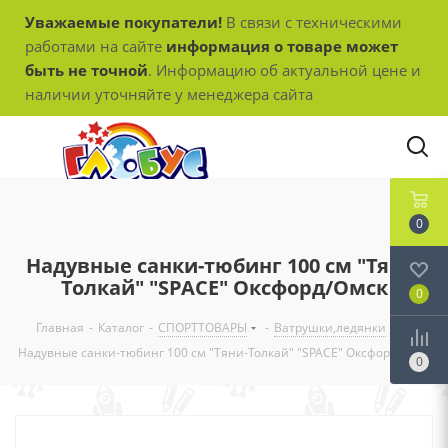
Уважаемые покупатели!
В связи с техническими
работами на сайте
информация о товаре может
быть не точной
. Информацию об актуальной цене и
наличии уточняйте у менеджера сайта
0
Надувные санки-тюбинг 100 см "Тяни-
Толкай" "SPACE" Оксфорд/Омск
0
Главная
-
Каталог
-
СПОРТТОВАРЫ
-
Ватрушки,ледянки
-
Надувные санки-тюбинг 100 см "Тяни-Толкай" "SPACE" Оксфорд/Омск
0