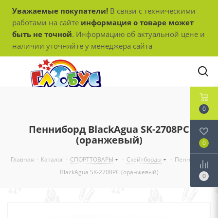
Уважаемые покупатели!
В связи с техническими
работами на сайте
информация о товаре может
быть не точной
. Информацию об актуальной цене и
наличии уточняйте у менеджера сайта
0
Пенниборд BlackAgua SK-2708РС
(оранжевый)
0
Главная
-
Каталог
-
СПОРТТОВАРЫ
-
Скейтборды
-
Пенниборд
BlackAgua SK-2708РС (оранжевый)
0