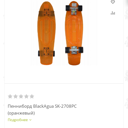
Пенниборд BlackAgua SK-2708РС
(оранжев
Подробнее