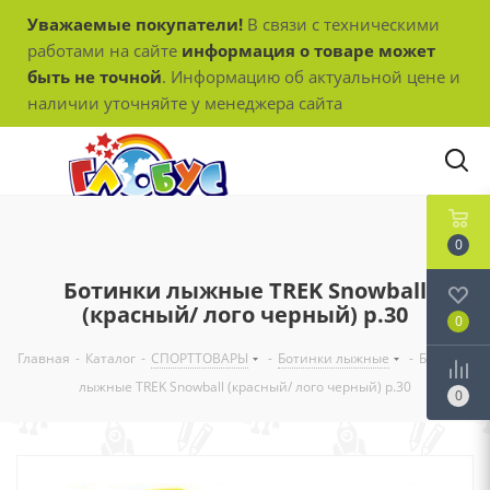
Уважаемые покупатели!
В связи с техническими
работами на сайте
информация о товаре может
быть не точной
. Информацию об актуальной цене и
наличии уточняйте у менеджера сайта
0
Ботинки лыжные TREK Snowball
(красный/ лого черный) р.30
0
Главная
-
Каталог
-
СПОРТТОВАРЫ
-
Ботинки лыжные
-
Ботинки
лыжные TREK Snowball (красный/ лого черный) р.30
0