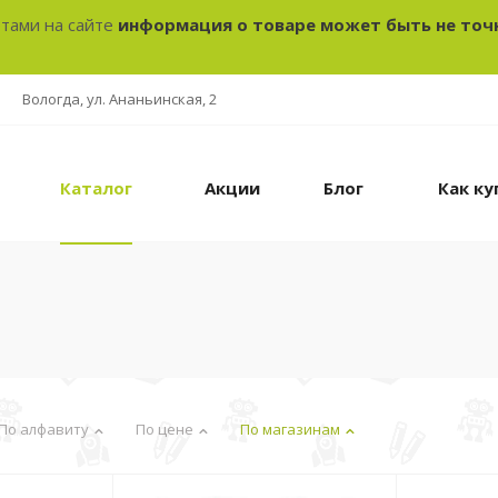
отами на сайте
информация о товаре может быть не точ
Вологда, ул. Ананьинская, 2
Каталог
Акции
Блог
Как ку
По алфавиту
По цене
По магазинам