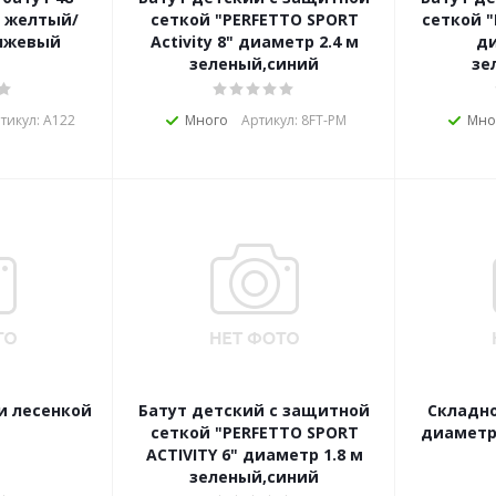
м желтый/
сеткой "PERFETTO SPORT
сеткой "
нжевый
Activity 8" диаметр 2.4 м
ди
зеленый,синий
зе
тикул: А122
Много
Артикул: 8FT-PM
Мно
 и лесенкой
Батут детский с защитной
Складно
сеткой "PERFETTO SPORT
диаметр
ACTIVITY 6" диаметр 1.8 м
зеленый,синий