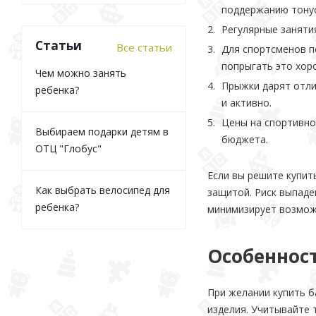
поддержанию тонус
Регулярные заняти
Статьи
Все статьи
Для спортсменов п
попрыгать это хор
Чем можно занять
Прыжки дарят отли
ребенка?
и активно.
Цены на спортивно
Выбираем подарки детям в
бюджета.
ОТЦ "Глобус"
Если вы решите купит
Как выбрать велосипед для
защитой. Риск выпаде
ребенка?
минимизирует возможн
Особеннос
При желании купить б
изделия. Учитывайте 