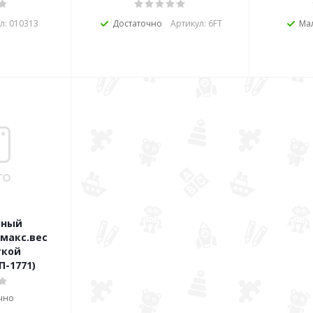
л: 010313
Достаточно
Артикул: 6FT
Ма
чный
макс.вес
ткой
П-1771)
чно