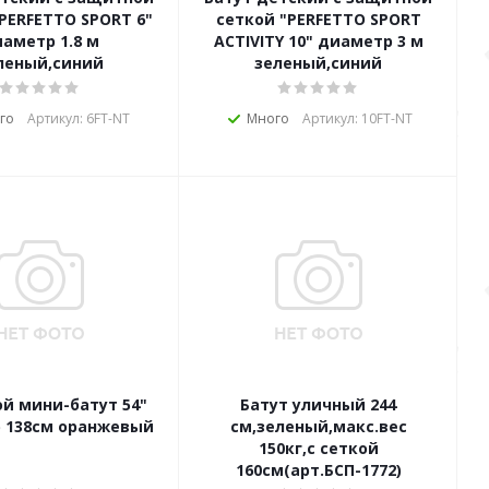
PERFETTO SPORT 6"
сеткой "PERFETTO SPORT
аметр 1.8 м
ACTIVITY 10" диаметр 3 м
леный,синий
зеленый,синий
го
Артикул: 6FT-NT
Много
Артикул: 10FT-NT
й мини-батут 54"
Батут уличный 244
 138см оранжевый
см,зеленый,макс.вес
150кг,с сеткой
160см(арт.БСП-1772)