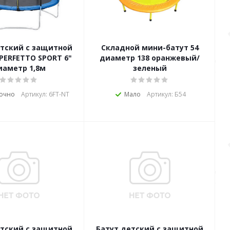
етский с защитной
Складной мини-батут 54
PERFETTO SPORT 6"
диаметр 138 оранжевый/
иаметр 1,8м
зеленый
точно
Артикул: 6FT-NT
Мало
Артикул: Б54
етский с защитной
Батут детский с защитной