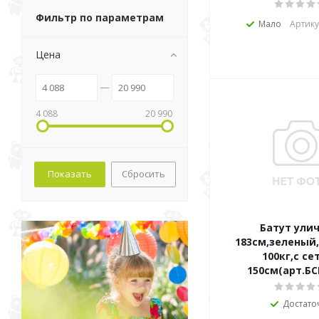
Фильтр по параметрам
Мало
Артику
Цена
4 088
20 990
Сбросить
Батут ули
183см,зеленый,
100кг,с се
150см(арт.БС
Достато