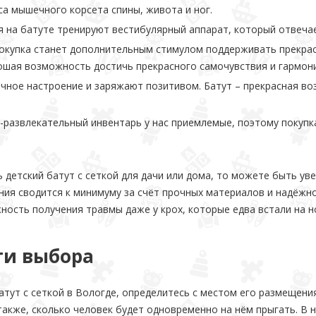
а мышечного корсета спины, живота и ног.
я на батуте тренируют вестибулярный аппарат, который отвечае
окупка станет дополнительным стимулом поддерживать прекрас
ошая возможность достичь прекрасного самочувствия и гармони
чное настроение и заряжают позитивом. Батут – прекрасная во
-развлекательный инвентарь у нас приемлемые, поэтому покупк
ь детский батут с сеткой для дачи или дома, то можете быть у
ния сводится к минимуму за счёт прочных материалов и надёж
ость получения травмы даже у крох, которые едва встали на н
ти выбора
атут с сеткой в Вологде, определитесь с местом его размещен
также, сколько человек будет одновременно на нём прыгать. В