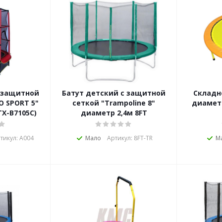
с защитной
Батут детский с защитной
Складн
O SPORT 5"
сеткой "Trampoline 8"
диамет
Х-В7105С)
диаметр 2,4м 8FT
тикул: А004
Мало
Артикул: 8FT-TR
М