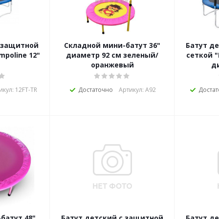
Складной мини-батут 36"
Батут д
 м "Trampoline 12"
диаметр 92 см зеленый/
сеткой "
оранжевый
д
икул: 12FT-TR
Достаточно
Артикул: А92
Доста
батут 48"
Батут детский с защитной
Батут д