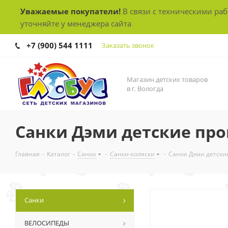
Уважаемые покупатели!
В связи с техническими ра
уточняйте у менеджера сайта
+7 (900) 544 1111
Заказать звонок
Магазин детских товаров
в г. Вологда
Санки Дэми детские пр
Главная
-
Каталог
-
Санки
-
Санки-коляски
-
Санки Дэми детски
Санки
ВЕЛОСИПЕДЫ