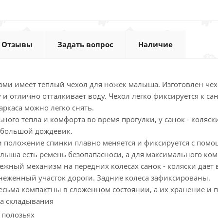
Отзывы
Задать вопрос
Наличие
эми имеет теплый чехол для ножек малыша. Изготовлен чех
 и отлично отталкивает воду. Чехол легко фиксируется к 
каркаса можно легко снять.
ного тепла и комфорта во время прогулки, у санок - коляск
т большой дождевик.
ки положение спинки плавно меняется и фиксируется с пом
лыша есть ремень безопапасноси, а для максимального ком
ный механизм на передних колесах санок - коляски дает 
неженный участок дороги. Задние колеса зафиксированы.
есьма компактны в сложенном состоянии, а их хранение и п
ма складывания
 полозьях