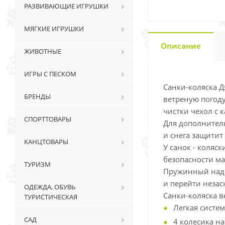
РАЗВИВАЮЩИЕ ИГРУШКИ
МЯГКИЕ ИГРУШКИ
Описание
ЖИВОТНЫЕ
ИГРЫ С ПЕСКОМ
Санки-коляска Д
БРЕНДЫ
ветреную погоду
чистки чехол с 
СПОРТТОВАРЫ
Для дополнитель
и снега защити
КАНЦТОВАРЫ
У санок - коляс
безопасности ма
ТУРИЗМ
Пружинный надеж
и перейти незас
ОДЕЖДА, ОБУВЬ
Санки-коляска в
ТУРИСТИЧЕСКАЯ
Легкая систе
САД
4 колесика на