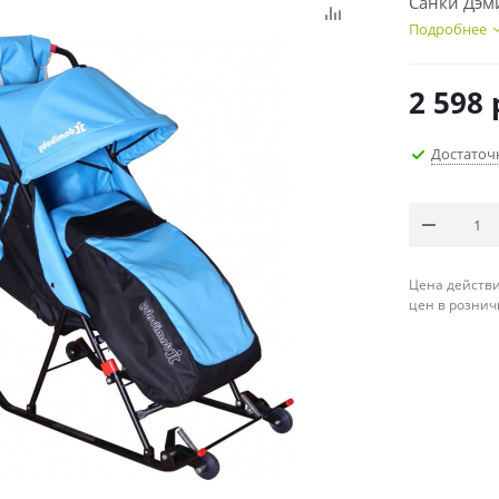
Санки Дэм
Подробнее
2 598
Достаточ
Цена действи
цен в рознич