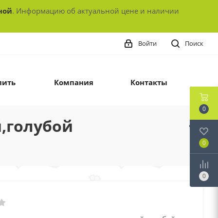
ной
. Информацию об актуальной цене и наличии
Войти
Поиск
пить
Компания
Контакты
0
,голубой
0
0