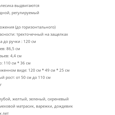
олесика выдвигаются
адной, регулируемый
ложения (до горизонтального)
асности: трехточечный на защелках
а до ручки : 120 см
в: 86,5 см
ьев: 4,4 см
: 110 см * 36 см
женном виде: 120 см * 49 см * 25 см
 рост: от 50 см до 110 см
г
олубой, желтый, зеленый, сиреневый
 меховой матрасик, варежки, дождевик
х лет