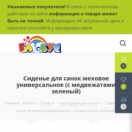
Уважаемые покупатели!
В связи с техническими
работами на сайте
информация о товаре может
быть не точной
. Информацию об актуальной цене и
наличии уточняйте у менеджера сайта
0
Сиденье для санок меховое
универсальное (с медвежатами
0
зеленый)
Главная
-
Каталог
-
Санки
-
аксессуары для санок
-
Сиденье для
0
санок меховое универсальное (с медвежатами зеленый)