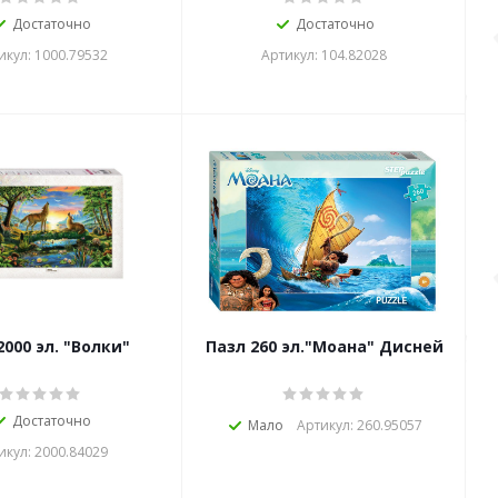
Достаточно
Достаточно
икул: 1000.79532
Артикул: 104.82028
2000 эл. "Волки"
Пазл 260 эл."Моана" Дисней
Достаточно
Мало
Артикул: 260.95057
икул: 2000.84029