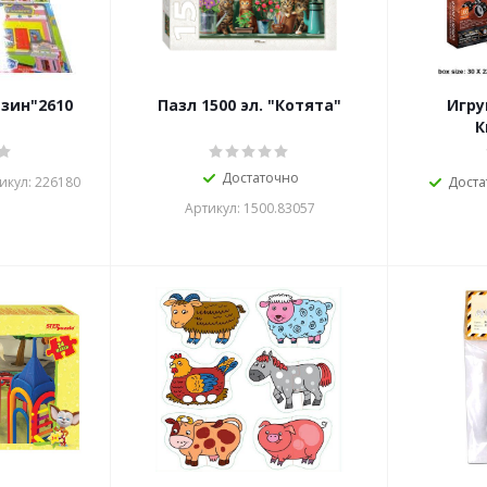
зин"2610
Пазл 1500 эл. "Котята"
Игру
К
Достаточно
икул: 226180
Доста
Артикул: 1500.83057