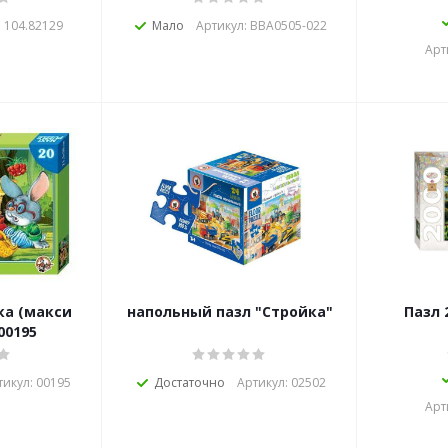
: 104.82129
Мало
Артикул: ВВА0505-022
Арт
кси
напольный пазл "Стройка"
Пазл 
 00195
тикул: 00195
Достаточно
Артикул: 02502
Арт