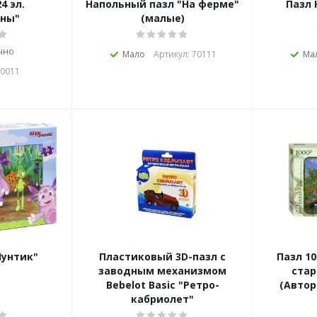
4 эл.
Напольный пазл "На ферме"
Пазл 
ины"
(малые)
чно
Мало
Артикул: 70111
Ма
90011
Лунтик"
Пластиковый 3D-пазл с
Пазл 10
заводным механизмом
стар
Bebelot Basic "Ретро-
(Автор
кабриолет"