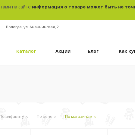
отами на сайте
информация о товаре может быть не точ
Вологда, ул. Ананьинская, 2
Каталог
Акции
Блог
Как ку
По алфавиту
По цене
По магазинам