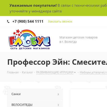
Уважаемые покупатели!
В связи с техническими ра
уточняйте у менеджера сайта
+7 (900) 544 1111
Заказать звонок
Магазин детских товаров
в г. Вологда
Профессор Эйн: Смесите
Главная
-
Каталог
-
РАЗВИВАЮЩИЕ ИГРУШКИ
-
Наборы д/творчест
Санки
ВЕЛОСИПЕДЫ