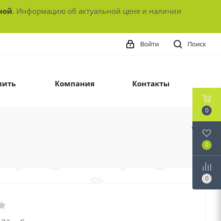
ной
. Информацию об актуальной цене и наличии
Войти
Поиск
пить
Компания
Контакты
0
0
0