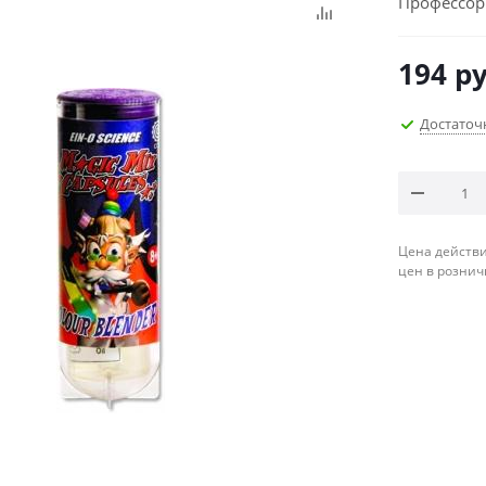
Профессор
194
ру
Достаточ
Цена действи
цен в рознич