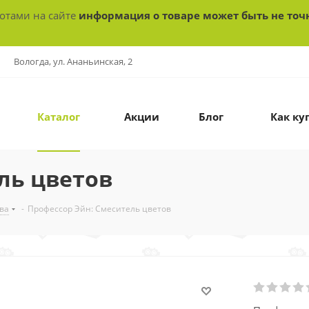
ботами на сайте
информация о товаре может быть не точ
Вологда, ул. Ананьинская, 2
Каталог
Акции
Блог
Как ку
ль цветов
ва
-
Профессор Эйн: Смеситель цветов