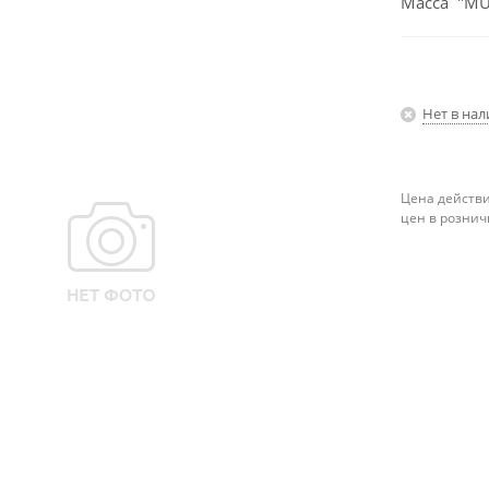
Масса "MUI
Нет в на
Цена действи
цен в рознич