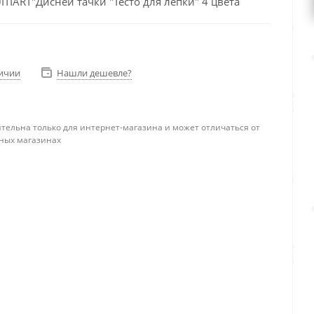
TIART"Дисней тачки "Тесто для лепки" 4 цвета
личии
Нашли дешевле?
тельна только для интернет-магазина и может отличаться от
ных магазинах