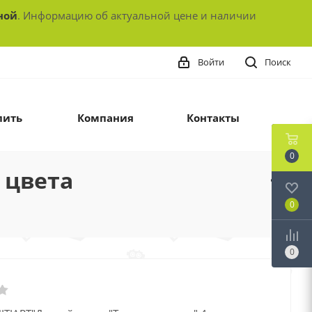
ной
. Информацию об актуальной цене и наличии
Войти
Поиск
пить
Компания
Контакты
0
 цвета
0
0