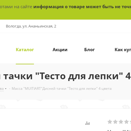
ботами на сайте
информация о товаре может быть не точ
Вологда, ул. Ананьинская, 2
Каталог
Акции
Блог
Как ку
тачки "Тесто для лепки" 4
ва
-
Масса "MUITIART"Дисней тачки "Тесто для лепки" 4 цвета