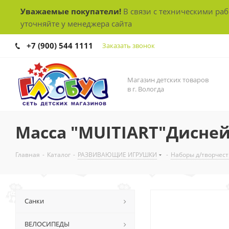
Уважаемые покупатели!
В связи с техническими ра
уточняйте у менеджера сайта
+7 (900) 544 1111
Заказать звонок
Магазин детских товаров
в г. Вологда
Масса "MUITIART"Дисней 
Главная
-
Каталог
-
РАЗВИВАЮЩИЕ ИГРУШКИ
-
Наборы д/творчест
Санки
ВЕЛОСИПЕДЫ