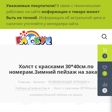
Уважаемые покупатели!
В связи с техническими
работами на сайте
информация о товаре может
быть не точной
. Информацию об актуальной цене и
наличии уточняйте у менеджера сайта
0
Холст с красками 30*40см.по
номерам.Зимний пейзаж на закате
0
Главная
-
Каталог
-
РАЗВИВАЮЩИЕ ИГРУШКИ
-
Наборы д/творчества
-
Холст с красками 30*40см.по
0
номерам.Зимний пейзаж на закате