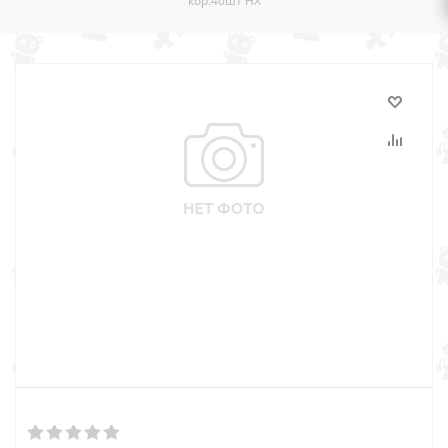
кор.40шт HX