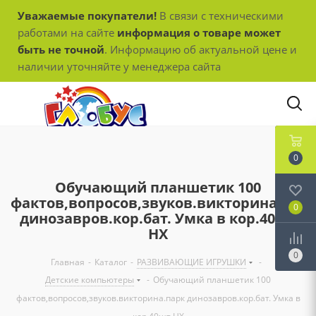
Уважаемые покупатели!
В связи с техническими
работами на сайте
информация о товаре может
быть не точной
. Информацию об актуальной цене и
наличии уточняйте у менеджера сайта
0
Обучающий планшетик 100
фактов,вопросов,звуков.викторина.пар
0
динозавров.кор.бат. Умка в кор.40шт
HX
0
Главная
-
Каталог
-
РАЗВИВАЮЩИЕ ИГРУШКИ
-
Детские компьютеры
-
Обучающий планшетик 100
фактов,вопросов,звуков.викторина.парк динозавров.кор.бат. Умка в