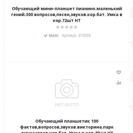
Обучающий мини-планшет пианино.маленький
гений.300 вопросов,песен,звуков.кор.бат. Умка в
кор.72шт HT
Мало
Артикул: 319259
Обучающий планшетик 100
фактов,вопросов,звуков.викторина.парк
динозавров.кор.бат. Умка в кор.40шт HX