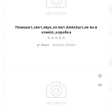
Планшет,свет,звук,эл.пит.АААх3шт,не вх.в
компл.,коробка
Мало
Артикул: 803881