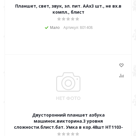
Планшет, свет, звук, эл. пит. ААх3 шт., не вх.в
компл., блист
Мало
Артикул: 801408
Двусторонний планшет азбука
машинок.викторина.3 уровня
сложности.блист.бат. Умка в кор.48шт HT1103-