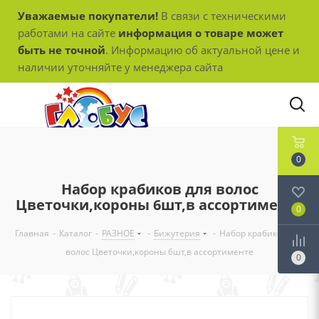
Уважаемые покупатели!
В связи с техническими
работами на сайте
информация о товаре может
быть не точной
. Информацию об актуальной цене и
наличии уточняйте у менеджера сайта
0
Набор крабиков для волос
Цветочки,короны 6шт,в ассортименте
0
Главная
-
Каталог
-
РАЗНОЕ
-
Бижутерия
-
Набор крабиков для
волос Цветочки,короны 6шт,в ассортименте
0