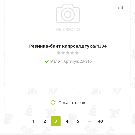
Резинка-бант капрон/штука/1334
Мало
Артикул: 23-916
Показать еще
1
2
3
4
5
40