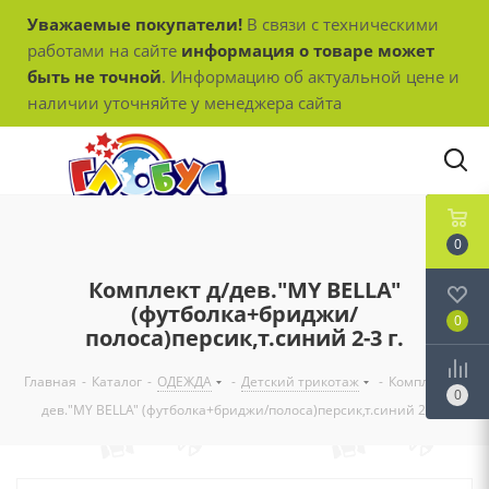
Уважаемые покупатели!
В связи с техническими
работами на сайте
информация о товаре может
быть не точной
. Информацию об актуальной цене и
наличии уточняйте у менеджера сайта
0
Комплект д/дев."MY BELLA"
(футболка+бриджи/
0
полоса)персик,т.синий 2-3 г.
Главная
-
Каталог
-
ОДЕЖДА
-
Детский трикотаж
-
Комплект д/
0
дев."MY BELLA" (футболка+бриджи/полоса)персик,т.синий 2-3 г.