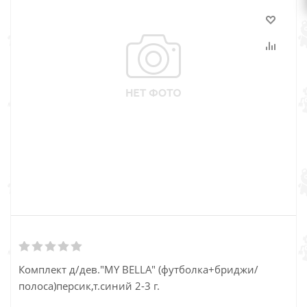
Комплект д/дев."MY BELLA" (футболка+бриджи/
полоса)персик,т.синий 2-3 г.