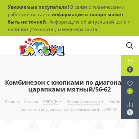
Уважаемые покупатели!
В связи с техническими
работами на сайте
информация о товаре может
быть не точной
. Информацию об актуальной цене и
наличии уточняйте у менеджера сайта
0
Комбинезон с кнопками по диагонали с
царапками мятный/56-62
0
Главная
-
Каталог
-
ОДЕЖДА
-
Детский трикотаж
-
Комбинезон с
кнопками по диагонали с царапками мятный/56-62
0