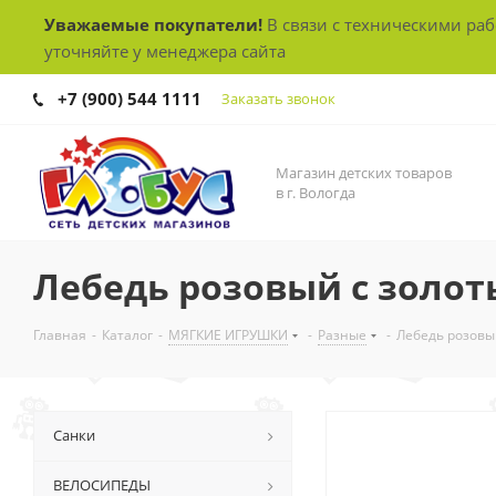
Уважаемые покупатели!
В связи с техническими ра
уточняйте у менеджера сайта
+7 (900) 544 1111
Заказать звонок
Магазин детских товаров
в г. Вологда
Лебедь розовый с золот
Главная
-
Каталог
-
МЯГКИЕ ИГРУШКИ
-
Разные
-
Лебедь розовы
Санки
ВЕЛОСИПЕДЫ