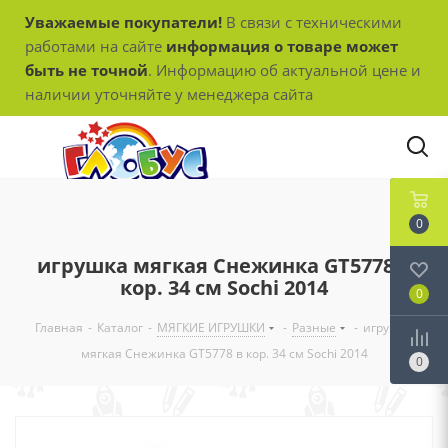
Уважаемые покупатели!
В связи с техническими
работами на сайте
информация о товаре может
быть не точной
. Информацию об актуальной цене и
наличии уточняйте у менеджера сайта
0
игрушка мягкая Снежинка GT5778 в
кор. 34 см Sochi 2014
0
Главная
-
Каталог
-
МЯГКИЕ ИГРУШКИ
-
Разные
-
игрушка
мягкая Снежинка GT5778 в кор. 34 см Sochi 2014
0